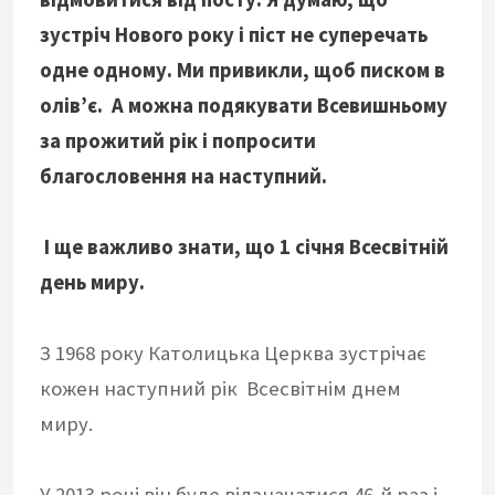
зустріч Нового року і піст не суперечать
одне одному. Ми привикли, щоб писком в
олів’є. А можна подякувати Всевишньому
за прожитий рік і попросити
благословення на наступний.
І ще важливо знати, що 1 січня Всесвітній
день миру.
З 1968 року Католицька Церква зустрічає
кожен наступний рік Всесвітнім днем
миру.
У 2013 році він буде відзначатися 46-й раз і