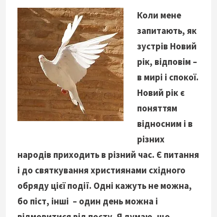
Коли мене
запитають, як
зустрів Новий
рік, відповім –
в мирі і спокої.
Новий рік є
поняттям
відносним і в
різних
народів приходить в різний час. Є питання
і до святкування християнами східного
обряду цієї події. Одні кажуть не можна,
бо піст, інші – один день можна і
відмовитися від посту. Я думаю, що