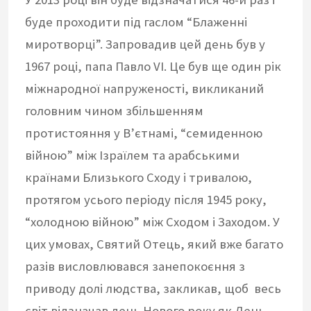
буде проходити під гаслом “Блаженні
миротворці”. Запровадив цей день був у
1967 році, папа Павло VI. Це був ще один рік
міжнародної напруженості, викликаний
головним чином збільшенням
протистояння у В’єтнамі, “семиденною
війною” між Ізраїлем та арабськими
країнами Близького Сходу і тривалою,
протягом усього періоду після 1945 року,
“холодною війною” між Сходом і Заходом. У
цих умовах, Святий Отець, який вже багато
разів висловлювався занепокоєння з
приводу долі людства, закликав, щоб весь
світ відзначав день Нового року як День