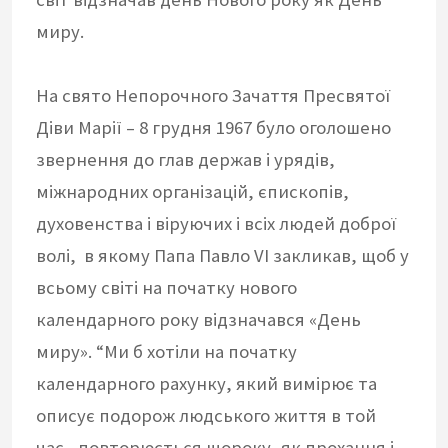
миру.
На свято Непорочного Зачаття Пресвятої
Діви Марії – 8 грудня 1967 було оголошено
звернення до глав держав і урядів,
міжнародних організацій, єпископів,
духовенства і віруючих і всіх людей доброї
волі, в якому Папа Павло VI закликав, щоб у
всьому світі на початку нового
календарного року відзначався «День
миру». “Ми б хотіли на початку
календарного рахунку, який вимірює та
описує подорож людського життя в той
час, повторюється щороку, як прохання і