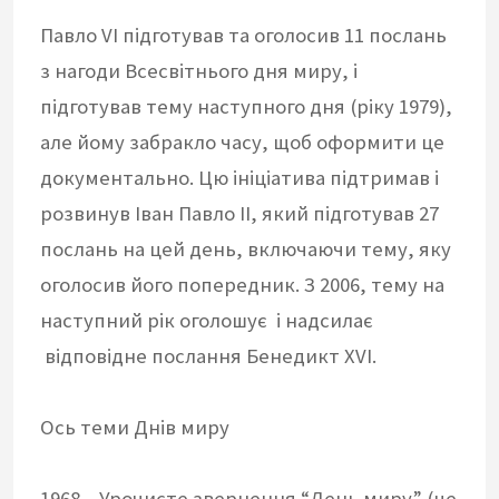
Павло VI підготував та оголосив 11 послань
з нагоди Всесвітнього дня миру, і
підготував тему наступного дня (ріку 1979),
але йому забракло часу, щоб оформити це
документально. Цю ініціатива підтримав і
розвинув Іван Павло II, який підготував 27
послань на цей день, включаючи тему, яку
оголосив його попередник. З 2006, тему на
наступний рік оголошує і надсилає
відповідне послання Бенедикт XVI.
Ось теми Днів миру
1968 – Урочисте звернення “День миру” (це