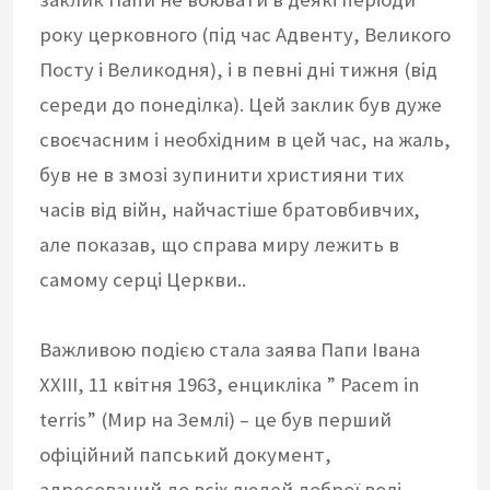
року церковного (під час Адвенту, Великого
Посту і Великодня), і в певні дні тижня (від
середи до понеділка). Цей заклик був дуже
своєчасним і необхідним в цей час, на жаль,
був не в змозі зупинити християни тих
часів від війн, найчастіше братовбивчих,
але показав, що справа миру лежить в
самому серці Церкви..
Важливою подією стала заява Папи Івана
XXIII, 11 квітня 1963, енцикліка ” Pacem in
terris” (Мир на Землі) – це був перший
офіційний папський документ,
адресований до всіх людей доброї волі,