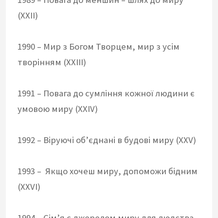
(XXII)
1990 – Мир з Богом Творцем, мир з усім
творінням (XXIII)
1991 – Повага до сумління кожної людини є
умовою миру (XXIV)
1992 – Віруючі об’єднані в будові миру (XXV)
1993 – Якщо хочеш миру, допоможи бідним
(XXVI)
1994 – Сім’я є джерелом миру для людства