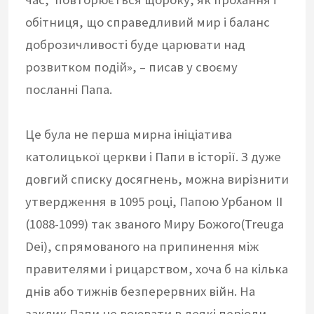
обітниця, що справедливий мир і баланс
доброзичливості буде царювати над
розвитком подій», – писав у своєму
посланні Папа.
Це була не перша мирна ініціатива
католицької церкви і Папи в історії. З дуже
довгий списку досягнень, можна вирізнити
утвердження в 1095 році, Папою Урбаном II
(1088-1099) так званого Миру Божого(Treuga
Dei), спрямованого на припинення між
правителями і рицарством, хоча б на кілька
днів або тижнів безперервних війн. На
заклик Папи не воювати в деякі періоди