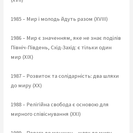
1985 – Мир і молодь йдуть разом (XVIII)
1986 – Мир є значенням, яке не знає поділів
Північ-Південь, Схід-Захід: є тільки один
мир (XIX)
1987 – Розвиток та солідарність: два шляхи
до миру (XX)
1988 – Релігійна свобода є основою для
мирного співіснування (XXI)
1989 – Повага до меншин – шлях до миру