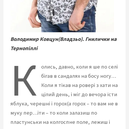
Володимир Ковцун(Владзьо). Гнилички на
Тернопіллі
К
олись, давно, коли я ше по селі
бігав в сандалях на босу ногу…
Коли я тікав на ровері з хати на
цілий день, і міг до вечора їсти
яблука, черешні і горох(а горох – то вам не в
муку пер…іти – то коли залазиш по
пластунськи на колгоспне поле, лежиш і