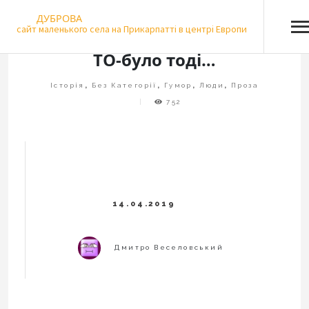
Skip
ДУБРОВА
to
сайт маленького села на Прикарпатті в центрі Европи
content
ТО-було тоді…
Історія
,
Без Категорії
,
Гумор
,
Люди
,
Проза
752