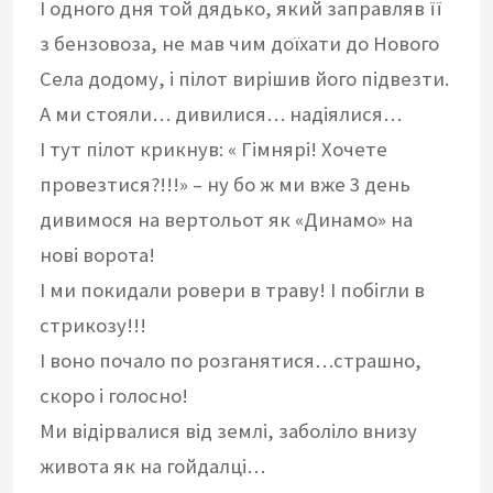
І одного дня той дядько, який заправляв її
з бензовоза, не мав чим доїхати до Нового
Села додому, і пілот вирішив його підвезти.
А ми стояли… дивилися… надіялися…
І тут пілот крикнув: « Гімнярі! Хочете
провезтися?!!!» – ну бо ж ми вже 3 день
дивимося на вертольот як «Динамо» на
нові ворота!
І ми покидали ровери в траву! І побігли в
стрикозу!!!
І воно почало по розганятися…страшно,
скоро і голосно!
Ми відірвалися від землі, заболіло внизу
живота як на гойдалці…