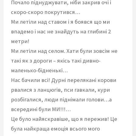
Почало піднуджувати, ніби закрив очі і
скоро-скоро покрутився…
Ми летіли над ставом і я боявся що ми
впадемо і нас не знайдуть на глибині 2
метри!
Ми летіли над селом. Хати були зовсім не
такі як з дороги – якісь такі дивно-
маленько-бідненькі…
Нас бачили всі! Дурні перелякані корови
рвалися з ланцюгів, пси гавкали, кури
розбігалися, люди піднімали голови…а
всередині були МИ!!!…
Це було найяскравіше, що я пережив! Це
була найкраща емоція всього мого