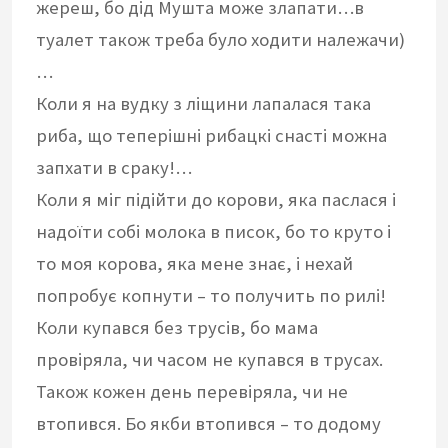
жереш, бо дід Мушта може злапати…в
туалет також треба було ходити належачи)
…
Коли я на вудку з ліщини лапалася така
риба, що теперішні рибацкі снасті можна
запхати в сраку!…
Коли я міг підійти до корови, яка паслася і
надоїти собі молока в писок, бо то круто і
то моя корова, яка мене знає, і нехай
попробує копнути – то получить по рилі!
Коли купався без трусів, бо мама
провіряла, чи часом не купався в трусах.
Також кожен день перевіряла, чи не
втопився. Бо якби втопився – то додому