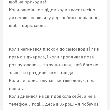
шоб не приходив!
Коли раненько з дідом ходив косити сіно
дитячою косою, яку дід зробив спеціально,
щоб я виріс хлоп…
Коли нагинався писком до самої води і пив
прямо з джерела, і коли пропливав повз
рот пуголовок – то зупинявся, шоб його не
злякати і роздивитися і пив далі…
Коли використовував частіше лопух, ніж
папір…
Коли дивився на світ довкола себе, а не в
телефон…тоді… десь в 86 році – я побачив