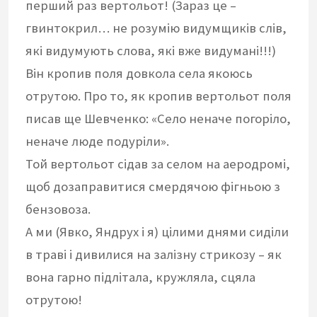
перший раз вертольот! (Зараз це –
гвинтокрил… не розумію видумщиків слів,
які видумують слова, які вже видумані!!!)
Він кропив поля довкола села якоюсь
отрутою. Про то, як кропив вертольот поля
писав ще Шевченко: «Село неначе погоріло,
неначе люде подуріли».
Той вертольот сідав за селом на аеродромі,
щоб дозаправитися смердячою фігньою з
бензовоза.
А ми (Явко, Яндрух і я) цілими днями сиділи
в траві і дивилися на залізну стрикозу – як
вона гарно підлітала, кружляла, сцяла
отрутою!