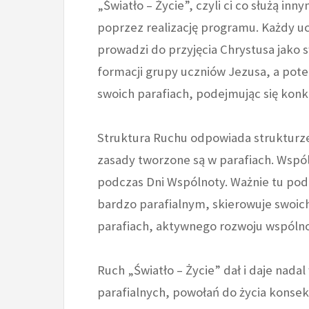
„Światło – Życie”, czyli ci co służą in
poprzez realizację programu. Każdy uc
prowadzi do przyjęcia Chrystusa jako s
formacji grupy uczniów Jezusa, a pot
swoich parafiach, podejmując się konkr
Struktura Ruchu odpowiada strukturze
zasady tworzone są w parafiach. Wspól
podczas Dni Wspólnoty. Ważnie tu podk
bardzo parafialnym, skierowuje swoic
parafiach, aktywnego rozwoju wspólnot
Ruch „Światło – Życie” dał i daje nad
parafialnych, powołań do życia kons