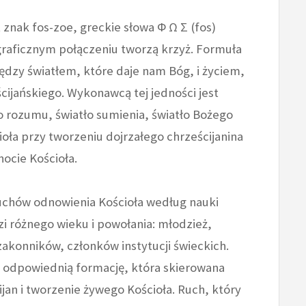
 znak fos-zoe, greckie słowa Φ Ω Σ (fos)
y graficznym połączeniu tworzą krzyż. Formuła
ędzy światłem, które daje nam Bóg, i życiem,
ijańskiego. Wykonawcą tej jedności jest
o rozumu, światło sumienia, światło Bożego
cioła przy tworzeniu dojrzałego chrześcijanina
ocie Kościoła.
ruchów odnowienia Kościoła według nauki
zi różnego wieku i powołania: młodzież,
zakonników, członków instytucji świeckich.
e odpowiednią formację, która skierowana
jan i tworzenie żywego Kościoła. Ruch, który