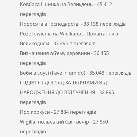
Ковбаса і шинка на Великдень
- 45 412
переглядів
Поросята в господарстві
- 38 138 переглядів
Pozdrowienia na Wielkanoc- Привітання з
Великоднем
- 37 496 переглядів
Визначення об’єму деревини
- 36 455
переглядів
Боби в соусі (Fave in umido)
- 35 048 переглядів
ГОДІВЛЯ І ДОГЛЯД ЗА ТЕЛЯТАМИ ВІД
НАРОДЖЕННЯ ДО ВІДЛУЧЕННЯ
- 32 895
переглядів
Про крокуси
- 27 884 переглядів
Wigilia- польський Святвечір
- 27 850
переглядів