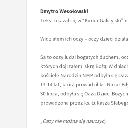
Dmytro Wesołowski
Tekst ukazał się w “
Kurier Galicyjski”
nr
Widziałem ich oczy – oczy dzieci dział
Są to oczy ludzi bogatych duchem, ocz
których dojrzałem iskrę Bożą. W dniach
kościele Narodzin NMP odbyła się Oaza 
13-14 lat, którą prowadził ks. Nazar B
30 lipca, odbyła się Oaza Dzieci Bożych 
prowadzona przez ks. Łukasza Słabeg
„Oazy nie można się nauczyć,