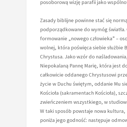
posoborową wizję parafii jako wspólno
Zasady biblijne powinne stać się nor
podporządkowane do wymóg światła. 
formowanie „nowego człowieka” – osob
wolnej, która poświęca siebie służbie
Chrystusa. Jako wzór do naśladowania
Niepokalaną Pannę Marię, która jest
całkowicie oddanego Chrystusowi prz
życie w Duchu świętym, oddanie Mu si
Kościoła (sakramentach Kościoła), szcz
zwieńczeniem wszystkiego, w studiowa
W taki sposób powstaje nowa kultura, 
poniża jego godność: następuje odmow