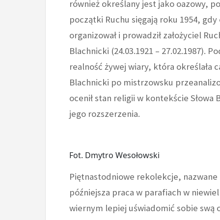
również określany jest jako oazowy, po
początki Ruchu sięgają roku 1954, gdy 
organizował i prowadził założyciel Ruc
Blachnicki (24.03.1921 – 27.02.1987). P
realność żywej wiary, która określała c
Blachnicki po mistrzowsku przeanalizo
ocenił stan religii w kontekście Słowa
jego rozszerzenia.
Fot. Dmytro Wesołowski
Piętnastodniowe rekolekcje, nazwane o
późniejsza praca w parafiach w niewi
wiernym lepiej uświadomić sobie swą o