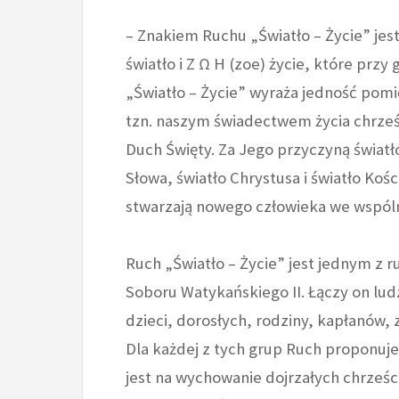
– Znakiem Ruchu „Światło – Życie” jest
światło i Ζ Ω Η (zoe) życie, które prz
„Światło – Życie” wyraża jedność pomi
tzn. naszym świadectwem życia chrześc
Duch Święty. Za Jego przyczyną światł
Słowa, światło Chrystusa i światło Koś
stwarzają nowego człowieka we wspóln
Ruch „Światło – Życie” jest jednym z 
Soboru Watykańskiego II. Łączy on lud
dzieci, dorosłych, rodziny, kapłanów, 
Dla każdej z tych grup Ruch proponuj
jest na wychowanie dojrzałych chrześci