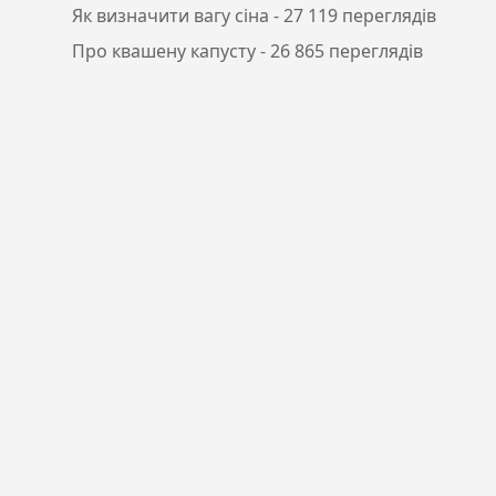
Як визначити вагу сіна
- 27 119 переглядів
Про квашену капусту
- 26 865 переглядів