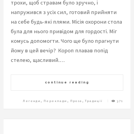
трохи, щоб стравам було зручно, і
напружився з усіх сил, готовий прийняти
на себе будь-які плями. Місія охорони стола
була для нього привідом для гордості. Міг
комусь допомогти. Чого ще було прагнути
йому в цей вечір? Короп плавав попід
стелею, щасливий.…
continue reading
Легенди
,
Переклади
,
Проза
,
Традиції
371