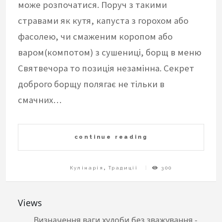
може розпочатися. Поруч з такими
стравами як кутя, капуста з горохом або
фасолею, чи смаженим коропом або
варом(компотом) з сушениці, борщ в меню
Святвечора то позиція незамінна. Секрет
доброго борщу полягає не тільки в
смачних…
continue reading
Кулінарія
,
Традиції
300
Views
Визначення ваги худоби без зважування
-