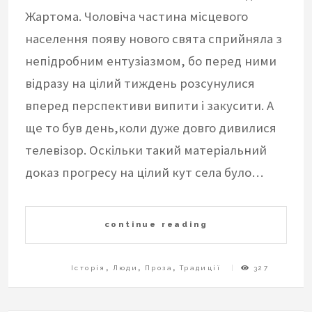
Жартома. Чоловіча частина місцевого
населення появу нового свята сприйняла з
непідробним ентузіазмом, бо перед ними
відразу на цілий тиждень розсунулися
вперед перспективи випити і закусити. А
ще то був день,коли дуже довго дивилися
телевізор. Оскільки такий матеріальний
доказ прогресу на цілий кут села було…
continue reading
Історія
,
Люди
,
Проза
,
Традиції
327