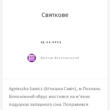
Святкове
Agnieszka Sawicz (Аґнєшка Савіч), м.Познань
Білосніжний обрус мостився на м’яких
подушках запашного сіна. Поправився