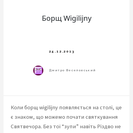
Борщ Wigilijny
Коли борщ wigilijny появляється на столі, це
є знаком, що можемо почати святкування
Святвечора. Без тої “зупи” навіть Різдво не