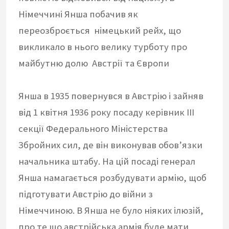
Німеччині Янша побачив як
переозброється німецький рейх, що
викликало в нього велику турботу про
майбутню долю Австрії та Європи
Янша в 1935 повернувся в Австрію і зайняв
від 1 квітня 1936 року посаду керівник ІІІ
секції Федерального Міністерства
Збройних сил, де він виконував обов’язки
начальника штабу. На цій посаді генерал
Янша намагається розбудувати армію, щоб
підготувати Австрію до війни з
Німеччиною. В Янша не було ніяких ілюзій,
про те що австрійська армія буде мати