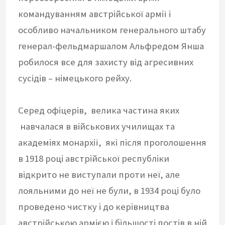
командуванням австрійської армії і
особливо начальником генерального штабу
генерал-фельдмаршалом Альфредом Янша
робилося все для захисту від агресивних
сусідів – німецького рейху.
Серед офіцерів, велика частина яких
навчалася в військових училищах та
академіях монархії, які після проголошення
в 1918 році австрійської республіки
відкрито не виступали проти неї, але
лояльними до неї не були, в 1934 році було
проведено чистку і до керівництва
австрійською армією і більшості постів в ній