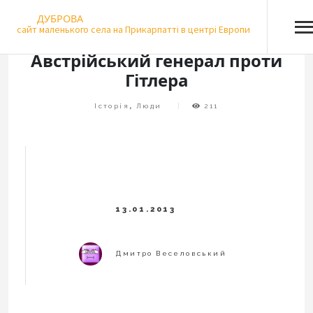
Skip
ДУБРОВА
to
сайт маленького села на Прикарпатті в центрі Европи
content
Австрійський генерал проти
Гітлера
Історія
,
Люди
211