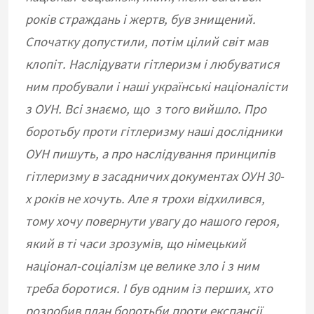
років страждань і жертв, був знищений.
Спочатку допустили, потім цілий світ мав
клопіт. Наслідувати гітлеризм і любуватися
ним пробували і наші українські націоналісти
з ОУН. Всі знаємо, що з того вийшло. Про
боротьбу проти гітлеризму наші дослідники
ОУН пишуть, а про наслідування принципів
гітлеризму в засадничих документах ОУН 30-
х років не хочуть. Але я трохи відхилився,
тому хочу повернути увагу до нашого героя,
який в ті часи зрозумів, що німецький
націонал-соціалізм це велике зло і з ним
треба боротися. І був одним із перших, хто
розробив план боротьби проти експансії