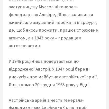
заступництву Муссоліні генерал–
фельдмаршал Альфред Янша залишився
живий, але змушений переїхати в Ерфурт,
де, щоб якось прожити, працює страховим
агентом, а з 1943 року – продавцем
автозапчастин.
У 1946 році Янша повертається до
відродженої Австрії. У 1947 році бере в
дискусіях про майбутнє австрійської армії.
Янша помер 20 грудня 1963 року у Відні.
Австрійська армія в честь генерала-
фельдмаршала Альфреда Янша, який,