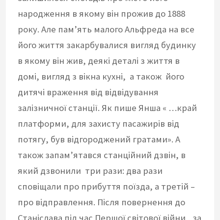
народження в якому він прожив до 1888
року. Але пам’ять малого Альфреда на все
його життя закарбувалися вигляд будинку
в якому він жив, деякі деталі з життя в
домі, вигляд з вікна кухні, а також його
дитячі враження від відвідування
залізничної станції. Як пише Янша « …край
платформи, для захисту пасажирів від
потягу, був відгороджений гратами». А
також запам’ятався станційний дзвін, в
який дзвонили три рази: два рази
сповіщали про прибуття поїзда, а третій –
про відправлення. Після повернення до
Станіслава під час Першої світової війни , за