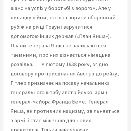
шанс на успіх у боротьбі з ворогом. Але у
випадку війни, хотів створити оборонний
рубіж на річці Траун і заручитися
допомогою інших держав («План Янша»).
Плани генерала Янша не залишаються
таємними, про них дізнається німецька
розвідка. У лютому 1938 року, згідно
договору про приєднання Австрії до рейху,
Гітлер призначає на посаду начальника
генерального штабу австрійської армії
генерал-майора Франца Беме. Генерал
Янша, як противник нацизму, звільняється
з армії і стає мішенню для нових
правителів. Тільки завдячуючи