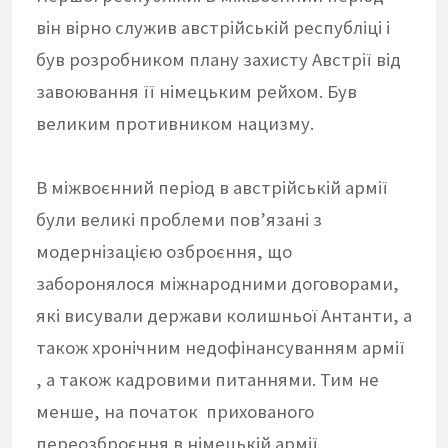
він вірно служив австрійській республіці і
був розробником плану захисту Австрії від
завоювання її німецьким рейхом. Був
великим противником нацизму.
В міжвоєнний період в австрійській армії
були великі проблеми пов’язані з
модернізацією озброєння, що
заборонялося міжнародними договорами,
які висували держави колишньої Антанти, а
також хронічним недофінансуванням армії
, а також кадровими питаннями. Тим не
менше, на початок прихованого
переозброєння в німецькій армії