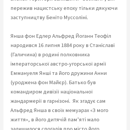
пережив нацистську епоху тільки дякуючи
заступництву Беніто Муссоліні.
Янша фон Едлер Альфред Йоганн Теофіл
народився 16 липня 1884 року в Станіславі
(Галичина) в родині полковника
імператорської австро-угорської армії
Еммануеля Янші та його дружини Анни
(уроджена фон Майєр). Батько був
командиром дивізії національної
жандармерії в гарнізоні. Як згадує сам
Альфред Янша в своїх мемуарах «З мого
життя», в його дитячій пам’яті мало
залишилося спогадів про місто його