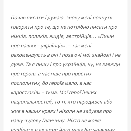
Почав писати і думаю, знову мені почнуть
говорити про те, що не потрібно писати про
німців, поляків, жидів, австрійців… «Пиши
про наших – українців», – так мені
рекомендують в очі і поза очі мої знайомі і не
дуже. Та я пишу і про українців, ну, не завжди
про героїв, а частіше про простих
посполитих, бо героїв мало, а нас
«простюків» – тьма. Мої герої інших
національностей, то ті, хто народився або
жив в наших краях і ніколи не забував про
нашу чудову Галичину. Ніхто не може
відібрати в людини його малу батьківщину.