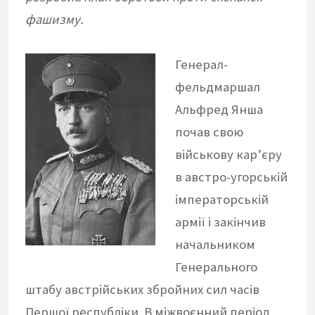
фашизму.
Генерал-
фельдмаршал
Альфред Янша
почав свою
військову кар’єру
в австро-угорській
імператорській
армії і закінчив
начальником
Генерального
штабу австрійських збройних сил часів
Першої республіки. В міжвоєнний період