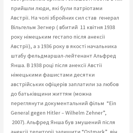
прийшли люди, які були патріотами
Австрії. На чолі збройних сил став генерал
Вільгельм Зегнер ( вбитий 11 квітня 1938
року німецьким гестапо після анексії
Австрії), а з 1936 року в якості начальника
штабу фельдмаршал-лейтенант Альфред
Янша. В 1938 році після анексії Австії
німецькими фашистами десятки
австрійських офіцерів заплатили за любов
до батьківщини життям (можна
переглянути документальний фільм “Ein
General gegen Hitler – Wilhelm Zehner”,
2007). Альфред Янша був змушений після
анексії території залишити “Ostmark”, він