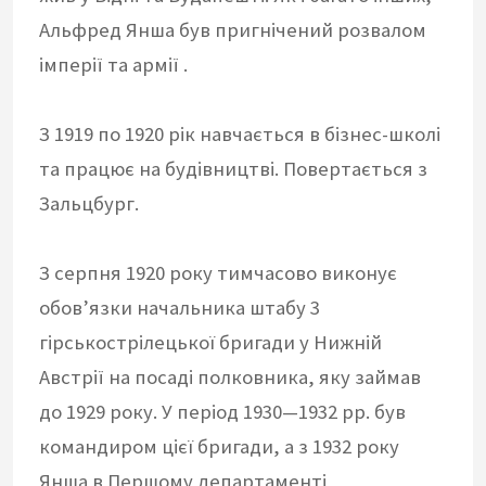
Альфред Янша був пригнічений розвалом
імперії та армії .
З 1919 по 1920 рік навчається в бізнес-школі
та працює на будівництві. Повертається з
Зальцбург.
З серпня 1920 року тимчасово виконує
обов’язки начальника штабу 3
гірськострілецької бригади у Нижній
Австрії на посаді полковника, яку займав
до 1929 року. У період 1930—1932 рр. був
командиром цієї бригади, а з 1932 року
Янша в Першому департаменті