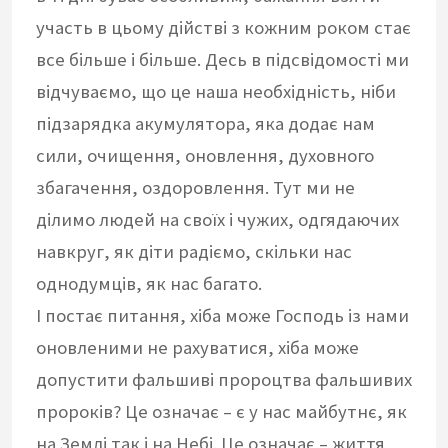
участь в цьому дійстві з кожним роком стає
все більше і більше. Десь в підсвідомості ми
відчуваємо, що це наша необхідність, ніби
підзарядка акумулятора, яка додає нам
сили, очищення, оновлення, духовного
збагачення, оздоровлення. Тут ми не
ділимо людей на своїх і чужих, одгядаючих
навкруг, як діти радіємо, скільки нас
однодумців, як нас багато.
І постає питання, хіба може Господь із нами
оновленими не рахуватися, хіба може
допустити фальшиві пророцтва фальшивих
пророків? Це означає – є у нас майбутнє, як
на Землі так і на Небі. Це означає – життя