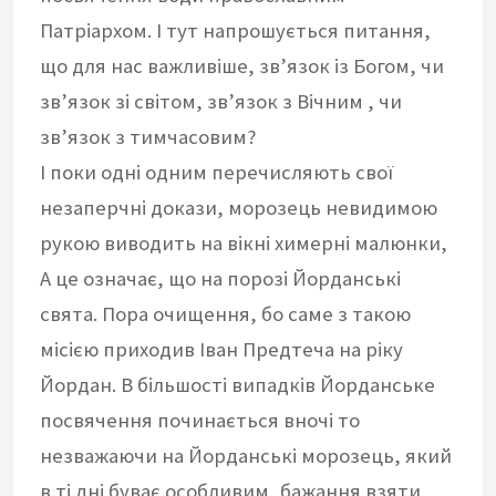
Патріархом. І тут напрошується питання,
що для нас важливіше, зв’язок із Богом, чи
зв’язок зі світом, зв’язок з Вічним , чи
зв’язок з тимчасовим?
І поки одні одним перечисляють свої
незаперчні докази, морозець невидимою
рукою виводить на вікні химерні малюнки,
А це означає, що на порозі Йорданські
свята. Пора очищення, бо саме з такою
місією приходив Іван Предтеча на ріку
Йордан. В більшості випадків Йорданське
посвячення починається вночі то
незважаючи на Йорданські морозець, який
в ті дні буває особливим, бажання взяти