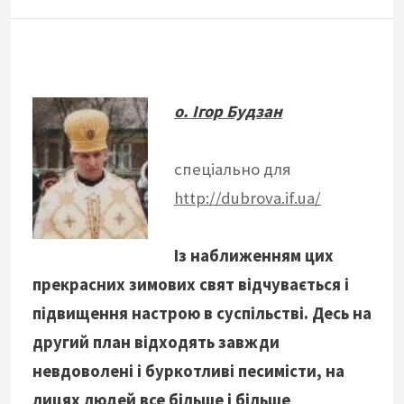
о. Ігор Будзан
спеціально для
http://dubrova.if.ua/
Із наближенням цих
прекрасних зимових свят відчувається і
підвищення настрою в суспільстві. Десь на
другий план відходять завжди
невдоволені і буркотливі песимісти, на
лицях людей все більше і більше