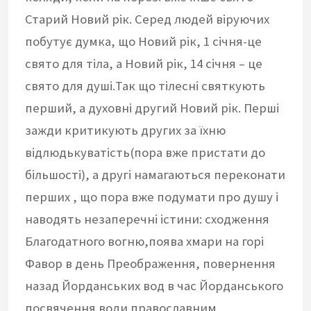
Старий Новий рік. Серед людей віруючих
побутує думка, що Новий рік, 1 січня-це
свято для тіла, а Новий рік, 14 січня – це
свято для душі.Так що тілесні святкують
перший, а духовні другий Новий рік. Перші
зажди критикують других за їхню
відлюдькуватість(пора вже пристати до
більшості), а другі намагаються переконати
перших , що пора вже подумати про душу і
наводять незаперечні істини: сходження
Благодатного вогню,поява хмари на горі
Фавор в день Преображення, повернення
назад Йорданських вод в час Йорданського
посвячення води православним