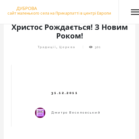
Skip
ДУБРОВА
to
сайт маленького села на Прикарпатті в центрі Европи
content
Христос Рождається! З Новим
Роком!
Традиції
,
Церква
301