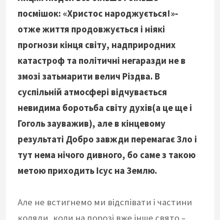
посмішок: «Христос народжується!»-
отже життя продовжується і ніякі
прогнози кінця світу, надприродних
катастроф та політичні негаразди не в
змозі затьмарити велич Різдва. В
суспільній атмосфері відчувається
невидима боротьба світу духів(а це ще і
Гоголь зауважив), але в кінцевому
результаті Добро завжди перемагає Зло і
тут нема нічого дивного, бо саме з такою
метою приходить Ісус на Землю.
Але не встигнемо ми відспівати і частини
коляди, коли на порозі вже інше свято –