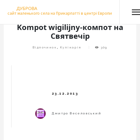
Skip
ДУБРОВА
to
сайт маленького села на Прикарпатті в центрі Европи
content
Kompot wigilijny-компот на
Святвечір
Відпочинок
,
Кулінарія
309