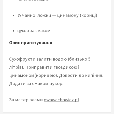
½ чайної ложки —
цинамону (
кориці
)
цукор за смаком
Опис приготування
Сухофрукти залити водою (близько 5
літрів). Приправити гвоздикою і
цинамоном(корицею). Довести до кипіння.
Додати за смаком цукор.
За матеріалами
ewawachowicz.pl