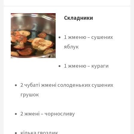
Складники
1 жменю – суш
ених
яблук
1 жменю – кураги
2 чубаті жмені солоденьких сушених
грушок
2 жмені – чорнослив
у
кілька
гвоздик