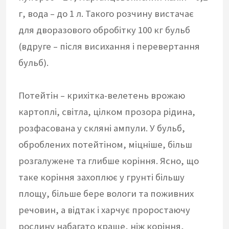
г, вода – до 1 л. Такого розчину вистачає
для дворазового обробітку 100 кг бульб
(вдруге – після висихання і перевертання
бульб).
Потейтін – крихітка-велетень врожаю
картоплі, світла, цілком прозора рідина,
розфасована у скляні ампули. У бульб,
оброблених потейтіном, міцніше, більш
розгалужене та глибше коріння. Ясно, що
таке коріння захоплює у грунті більшу
площу, більше бере вологи та поживних
речовин, а відтак і харчує проростаючу
рослину набагато краще, ніж коріння,