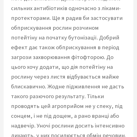
сильних антибіотиків одночасно з ліками-
протекторами. Ще я радив би застосувати
обприскування рослин розчином
потейтіну на початку бутонізації. Добрий
ефект дає також обприскування в період
загрози захворювання фітофторою. До
цього хочу додати, що дія потейтіну на
рослину через листя відбувається майже
блискавично. Жодне підживлення не дасть
такого разючого результату. Тільки
проводять цей агроприйом не у спеку, під
сонцем, і не під дощем, а рано вранці або
надвечір. Уночі рослини досить інтенсивно
дихають, у них посилюється обмін речовин.