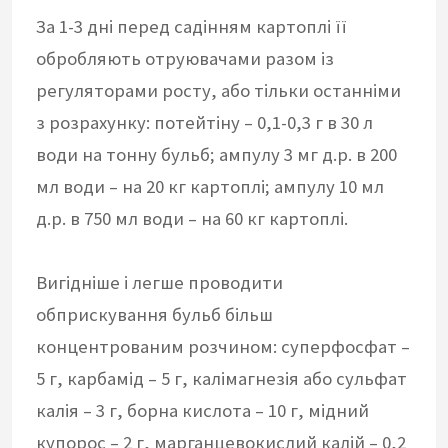
За 1-3 дні перед садінням картоплі її
обробляють отруювачами разом із
регуляторами росту, або тільки останніми
з розрахунку: потейтіну – 0,1-0,3 г в 30 л
води на тонну бульб; ампулу 3 мг д.р. в 200
мл води – на 20 кг картоплі; ампулу 10 мл
д.р. в 750 мл води – на 60 кг картоплі.
Вигідніше і легше проводити
обприскування бульб більш
концентрованим розчином: суперфосфат –
5 г, карбамід – 5 г, калімагнезія або сульфат
калія – 3 г, борна кислота – 10 г, мідний
купорос – 2 г, марганцевокислий калій – 0,2