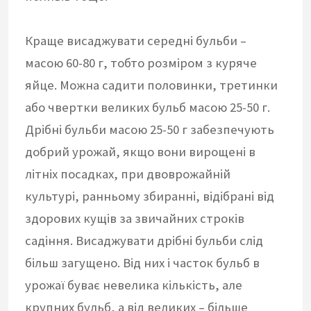
Краще висаджувати середні бульби –
масою 60-80 г, тобто розміром з куряче
яйце. Можна садити половинки, третинки
або чвертки великих бульб масою 25-50 г.
Дрібні бульби масою 25-50 г забезпечують
добрий урожай, якщо вони вирощені в
літніх посадках, при двоврожайній
культурі, ранньому збиранні, відібрані від
здорових кущів за звичайних строків
садіння. Висаджувати дрібні бульби слід
більш загущено. Від них і часток бульб в
урожаї буває невелика кількість, але
крупних бульб, а від великих – більше