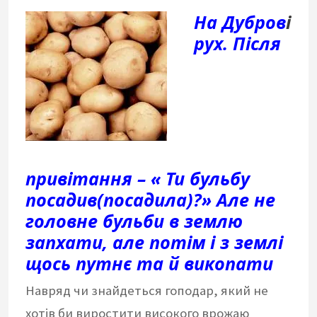
На Дубров
і
рух. Після
привітання – « Ти бульбу
посадив(посадила)?» Але не
головне бульби в землю
запхати, але потім і з землі
щось путнє та й викопати
Навряд чи знайдеться гоподар, який не
хотів би виростити високого врожаю