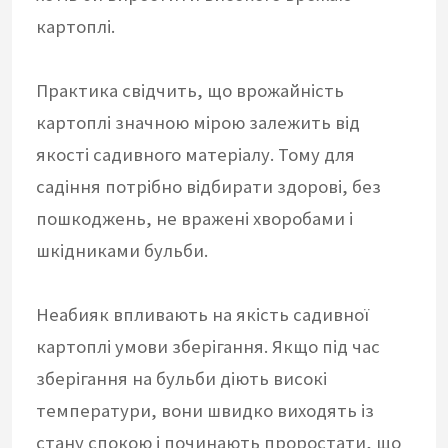
картоплі.
Практика свідчить, що врожайність
картоплі значною мірою залежить від
якості садивного матеріалу. Тому для
садіння потрібно відбирати здорові, без
пошкоджень, не вражені хворобами і
шкідниками бульби.
Неабияк впливають на якість садивної
картоплі умови зберігання. Якщо під час
зберігання на бульби діють високі
температури, вони швидко виходять із
стану спокою і починають проростати, що