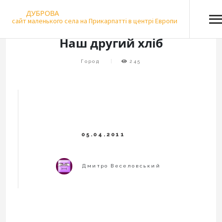
Skip
ДУБРОВА
to
сайт маленького села на Прикарпатті в центрі Европи
content
Наш другий хліб
Город
245