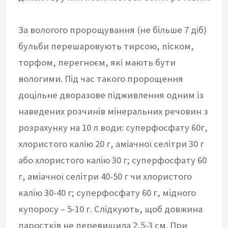
За вологого пророщування (не більше 7 діб)
бульби перешаровують тирсою, піском,
торфом, перегноєм, які мають бути
вологими. Під час такого пророщення
доцільне дворазове підживлення одним із
наведених розчинів мінеральних речовин з
розрахунку на 10 л води: суперфосфату 60г,
хлористого калію 20 г, аміачної селітри 30 г
або хлористого калію 30 г; суперфосфату 60
г, аміачної селітри 40-50 г чи хлористого
калію 30-40 г; суперфосфату 60 г, мідного
купоросу – 5-10 г. Слідкують, щоб довжина
паростків не перевищила 2,5-3 см. При