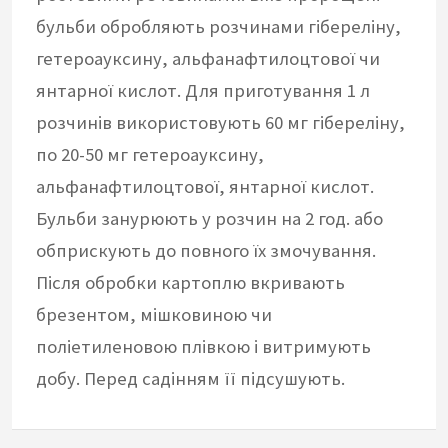
бульби обробляють розчинами гібереліну,
гетероауксину, альфанафтилоцтової чи
янтарної кислот. Для приготування 1 л
розчинів використовують 60 мг гібереліну,
по 20-50 мг гетероауксину,
альфанафтилоцтової, янтарної кислот.
Бульби занурюють у розчин на 2 год. або
обприскують до повного їх змочування.
Після обробки картоплю вкривають
брезентом, мішковиною чи
поліетиленовою плівкою і витримують
добу. Перед садінням її підсушують.