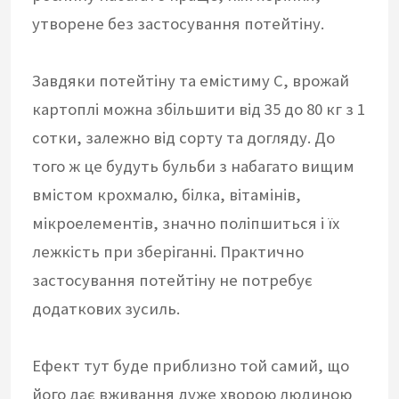
утворене без застосування потейтіну.
Завдяки потейтіну та емістиму С, врожай
картоплі можна збільшити від 35 до 80 кг з 1
сотки, залежно від сорту та догляду. До
того ж це будуть бульби з набагато вищим
вмістом крохмалю, білка, вітамінів,
мікроелементів, значно поліпшиться і їх
лежкість при зберіганні. Практично
застосування потейтіну не потребує
додаткових зусиль.
Ефект тут буде приблизно той самий, що
його дає вживання дуже хворою людиною