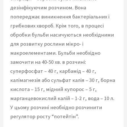
дезінфікуючим розчином. Вона
попереджає виникнення бактеріальних і
грибкових хвороб. Крім того, в процесі
обробки бульби насичуються необхідними
для розвитку рослини мікро- і
макроелементами. Бульби необхідно
замочити на 40-50 хв. в розчині:
суперфосфат – 40 г, карбамід – 40 г,
калімагнезія або сульфат калія – 30 г, борна
кислота – 15 г, мідний купорос – 5 г,
марганцевокислий калій – 1-2 г, вода – 10 л.
У цьому розчині необхідно розчинити
регулятор росту “потейтін”.