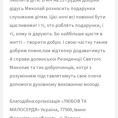
дідусь Миколай розносить подарунки
слухняним дітям. Цієї ночі всі повинні бути
щасливими! І ті, хто роблять подарунки, і
ті, кому їх дарують. Бо найбільше щастя в
житті – творити добро. І свою частку таким
добрим помислам відтепер додаватимуть
й справи долинської Резиденції Святого
Миколая та тих доброчинців, котрі з
розумінням підставлятимуть своє плече
допомоги духовному вихованню молоді.
Благодійна організація «ЛЮБОВ ТА
МИЛОСЕРДЯ» Україна, 77500,Івано-
Франківська область, м.Долина,