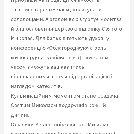
зігрітись гарячим чаєм, поласувати
солодощами. А згодом всіх згуртує молитва
й благословення церквою під опіку Святого
Миколая. Для батьків готують духовну
конференцію «Облагороджуюча роль
милосердя у суспільстві». Дітки ж цим
часом зможуть зацікавитись
пізнавальними іграми під організацією і
наглядом катехитів.
Кульмінаційним моментом стане роздача
Святим Миколаєм подарунків кожній
дитині.
Оскільки Резиденцію святого Миколая
планують як постійно діючу, то наступні