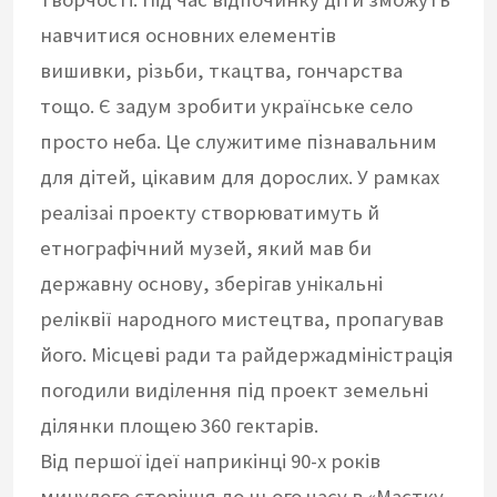
навчитися основних елементів
вишивки, різьби, ткацтва, гончарства
тощо. Є задум зробити українське село
просто неба. Це служитиме пізнавальним
для дітей, цікавим для дорослих. У рамках
реалізаі проекту створюватимуть й
етнографічний музей, який мав би
державну основу, зберігав унікальні
реліквії народного мистецтва, пропагував
його. Місцеві ради та райдержадміністрація
погодили виділення під проект земельні
ділянки площею 360 гектарів.
Від першої ідеї наприкінці 90-х років
минулого сторіччя до цього часу в «Маєтку