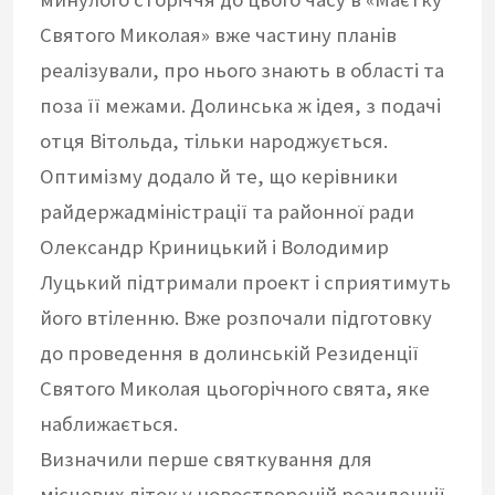
Святого Миколая» вже частину планів
реалізували, про нього знають в області та
поза її межами. Долинська ж ідея, з подачі
отця Вітольда, тільки народжується.
Оптимізму додало й те, що керівники
райдержадміністрації та районної ради
Олександр Криницький і Володимир
Луцький підтримали проект і сприятимуть
його втіленню. Вже розпочали підготовку
до проведення в долинській Резиденції
Святого Миколая цьогорічного свята, яке
наближається.
Визначили перше святкування для
місцевих діток у новоствореній резиденції