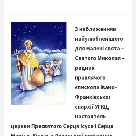
З наближенням
найулюбленішого
для малечі свята –
Святого Миколая –
радник
правлячого
єпископа Івано-
Франківської
єпархії УГКЦ,
настоятель
церкви Пресвятого Серця Ісуса і Серця
Марії о. Вітольд Левицький повідомив