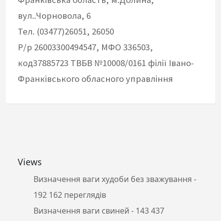
вул..Чорновола, 6
Тел. (03477)26051, 26050
Р/р 26003300494547, МФО 336503,
код37885723 ТВБВ №10008/0161 філії Івано-
Франківського обласного управління
Views
Визначення ваги худоби без зважування
-
192 162 переглядів
Визначення ваги свиней
- 143 437