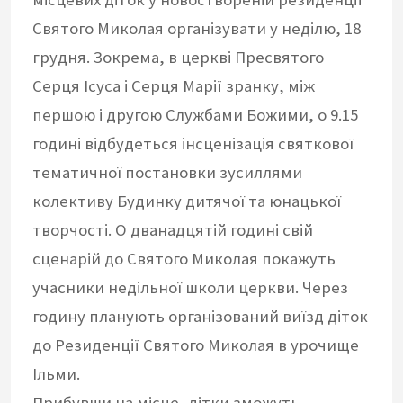
Святого Миколая організувати у неділю, 18
грудня. Зокрема, в церкві Пресвятого
Серця Ісуса і Серця Марії зранку, між
першою і другою Службами Божими, о 9.15
годині відбудеться інсценізація святкової
тематичної постановки зусиллями
колективу Будинку дитячої та юнацької
творчості. О дванадцятій годині свій
сценарій до Святого Миколая покажуть
учасники недільної школи церкви. Через
годину планують організований виїзд діток
до Резиденції Святого Миколая в урочище
Ільми.
Прибувши на місце, дітки зможуть