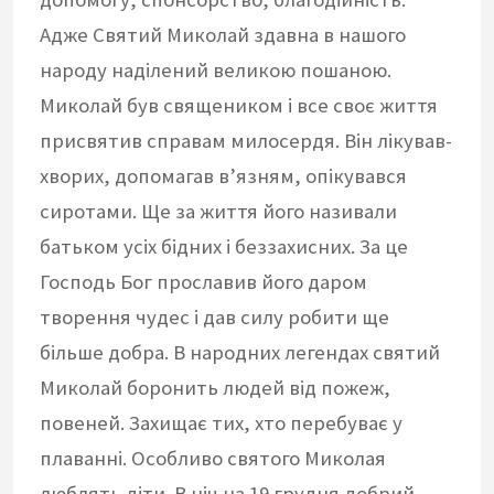
Адже Святий Миколай здавна в нашого
народу наділений великою пошаною.
Миколай був священиком і все своє життя
присвятив справам милосердя. Він лікував-
хворих, допомагав в’язням, опікувався
сиротами. Ще за життя його називали
батьком усіх бідних і беззахисних. За це
Господь Бог прославив його даром
творення чудес і дав силу робити ще
більше добра. В народних легендах святий
Миколай боронить людей від пожеж,
повеней. Захищає тих, хто перебуває у
плаванні. Особливо святого Миколая
люблять діти. В ніч на 19 грудня добрий