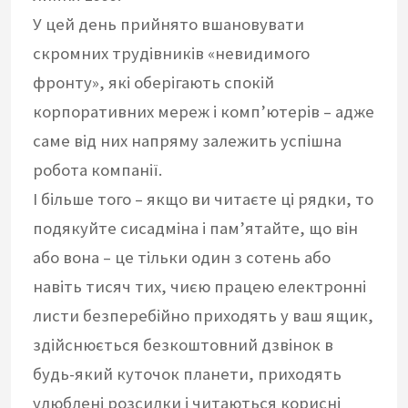
У цей день прийнято вшановувати
скромних трудівників «невидимого
фронту», які оберігають спокій
корпоративних мереж і комп’ютерів – адже
саме від них напряму залежить успішна
робота компанії.
І більше того – якщо ви читаєте ці рядки, то
подякуйте сисадміна і пам’ятайте, що він
або вона – це тільки один з сотень або
навіть тисяч тих, чиєю працею електронні
листи безперебійно приходять у ваш ящик,
здійснюється безкоштовний дзвінок в
будь-який куточок планети, приходять
улюблені розсилки і читаються корисні