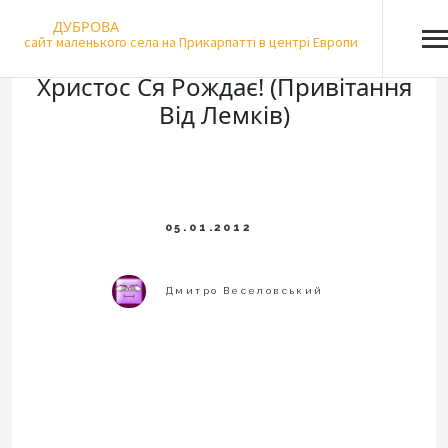
Skip
ДУБРОВА
to
сайт маленького села на Прикарпатті в центрі Европи
content
Христос Ся Рождає! (Привітання
Від Лемків)