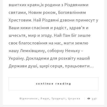
вшитких краян,іх родини з Різдвяними
святами, Новим роком, Богоявлінням
Христовим. Най Різдвяні дзвони принесут у
Ваши хижи спасіння и радіст, здрав’я и
шчесьтя, мир и згоду. Най Пан Біг зишле
своє благословіння на нас, мати землю
нашу Лемківщину, соборну Неньку –
Україну. Докладеми для розквіту нашой
Держави душі, щирі серця, працьовити…
continue reading
Відпочинок
,
Люди
,
Традиції
,
Церква
342