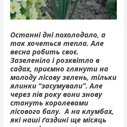
Останні дні похолодало, а
так хочеться тепла. Але
весна робить своє.
Зазеленіло і розквітло в
садах, приємно глянути на
молоду лісову зелень, тільки
ялинки “засумували”. Але
через пів року вони знову
стануть королевами
лісового балу. А на клумбах,
які наші ґаздині ще місяць