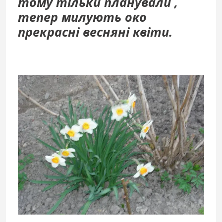
тому тільки планували ,
тепер милують око
прекрасні весняні квіти.