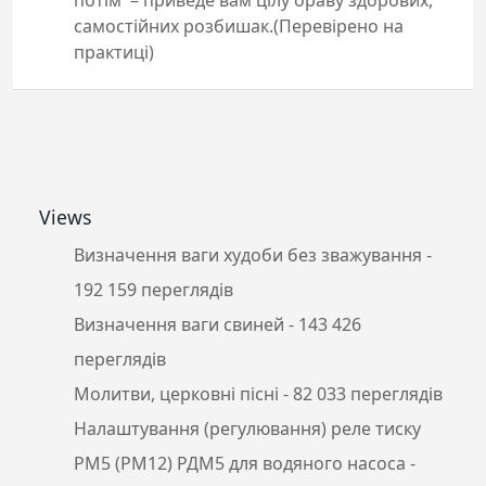
потім – приведе вам цілу ораву здорових,
самостійних розбишак.(Перевірено на
практиці)
Views
Визначення ваги худоби без зважування
-
192 159 переглядів
Визначення ваги свиней
- 143 426
переглядів
Молитви, церковні пісні
- 82 033 переглядів
Налаштування (регулювання) реле тиску
РМ5 (РМ12) РДМ5 для водяного насоса
-