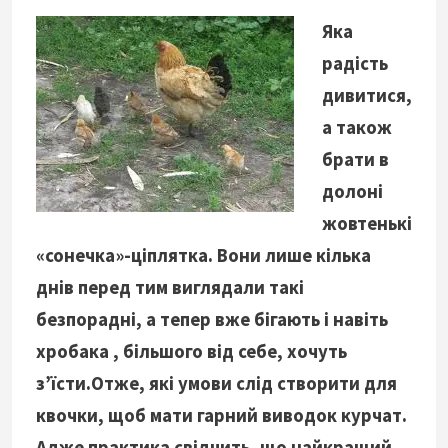
Яка
радість
дивитися,
а також
брати в
долоні
жовтенькі
«сонечка»-ціплятка. Вони лише кілька
днів перед тим виглядали такі
безпорадні, а тепер вже бігають і навіть
хробака , більшого від себе, хочуть
з’їсти.Отже, які умови слід створити для
квочки, щоб мати гарний виводок курчат.
Адже практика свідчить, що найкращий