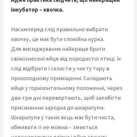
інкубатор – квочка.
Насамперед слід правильно вибрати
квочку, це має бути спокійна курка.
Для висиджування найкраще брати
свіжознесені яйця від породистої птиці. Їх
слід відібрати і скласти у чисту тару в
прохолодному приміщенні. Складають
яйця у горизонтальному положенні, через
два-три дні перевертають, щоб запобігти
присиханню зародка до шкаралупи.
Шкаралупа у таких яєць має бути чиста,
обмивати її не можна – змиється
надшкаралупна плівка і яйця стануть