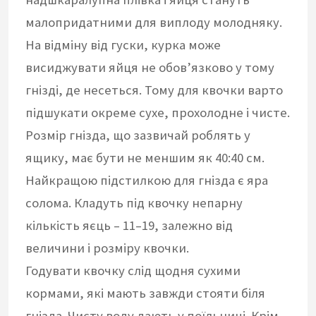
малопридатними для виплоду молодняку.
На відміну від гуски, курка може
висиджувати яйця не обов’язково у тому
гнізді, де несеться. Тому для квочки варто
підшукати окреме сухе, прохолодне і чисте.
Розмір гнізда, що зазвичай роблять у
ящику, має бути не меншим як 40:40 см.
Найкращою підстилкою для гнізда є яра
солома. Кладуть під квочку непарну
кількість яєць – 11–19, залежно від
величини і розміру квочки.
Годувати квочку слід щодня сухими
кормами, які мають завжди стояти біля
гнізда. Чисту воду дають у поїльниці. Крім