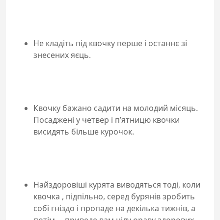
Не кладіть під квочку перше і останнє зі
знесених яєць.
Квочку бажано садити на молодий місяць.
Посаджені у четвер і п’ятницю квочки
висидять більше курочок.
Найздоровіші курята виводяться тоді, коли
квочка , підпільно, серед бурянів зробить
собі гніздо і пропаде на декілька тижнів, а