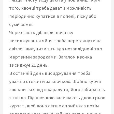
того, квочці треба давати можливість
періодично купатися в попелі, піску або
сухій землі.
Через шість діб після початку
висиджування яйця треба переглянути на
світло і вилучити з гнізда незапліднені та з
мертвими зародками. Загалом квочка
висиджує 21 день.
В останній день висиджування треба
уважно стежити за квочкою. Щойно курча
звільниться від шкаралупи, його забирають
з гнізда. Під квочкою залишають двох-трьох
курчат, щоб вона легше сприйняла потім
виведених раніше. У цей час квочці можна