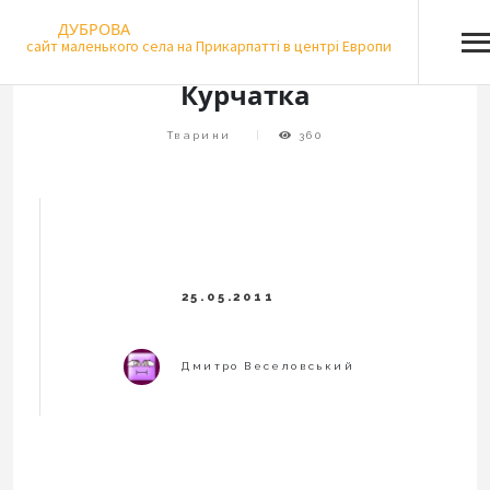
Skip
ДУБРОВА
to
сайт маленького села на Прикарпатті в центрі Европи
content
Курчатка
Тварини
360