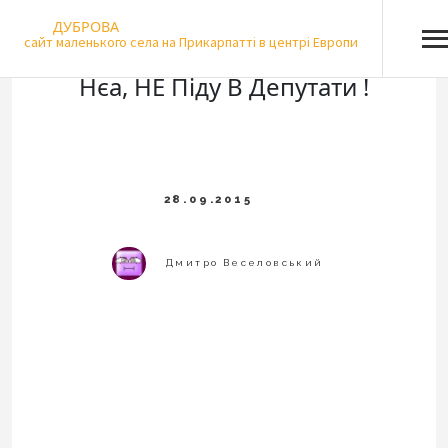
Skip
ДУБРОВА
to
сайт маленького села на Прикарпатті в центрі Европи
content
Нєа, НЕ Піду В Депутати !