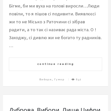
Бігме, би ми вуха на голові виросли…Люди
повіли, то я пішов сі подивити. Виявлєєсі
жи то не Місько з Раточини сі зібрав
радити, а то так сі називає рада міста. О !
Заходжу, сі дивлю жи не богато ту радників.
…
continue reading
Вибори
,
Гумор
632
Дуброва. Вибори. Лише Цифри.