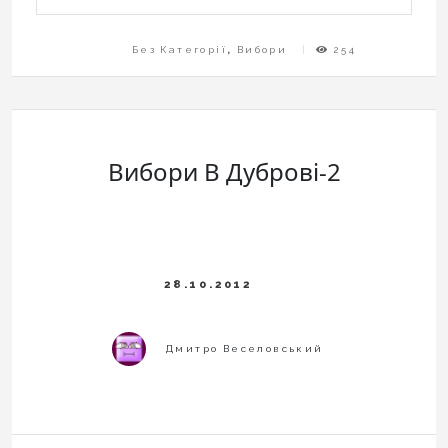
Без Категорії
,
Вибори
254
Вибори В Дуброві-2