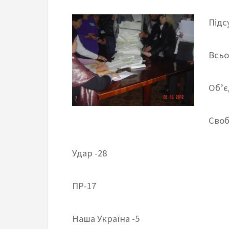
Підс
Всьо
Об’є
Своб
Удар -28
ПР-17
Наша Україна -5