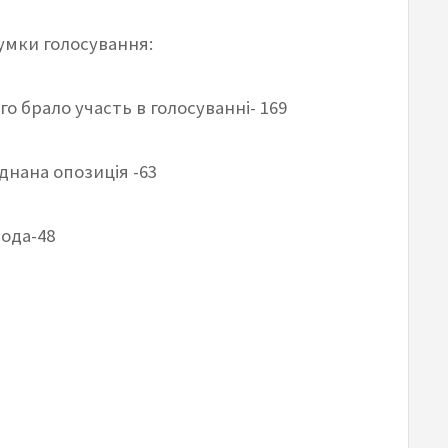
умки голосування:
го брало участь в голосуванні- 169
днана опозиція -63
ода-48