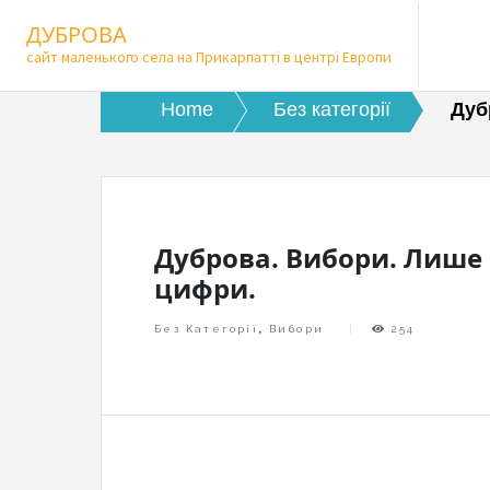
Skip
ДУБРОВА
to
сайт маленького села на Прикарпатті в центрі Европи
content
Home
Без категорії
Дуб
Дуброва. Вибори. Лише
цифри.
Без Категорії
,
Вибори
254