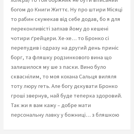
богом до Книги Життє. Ну про штири Місяці
то рабин скумекав від себе додав, бо я для
переконливісті запхав йому до кешені
чотири ґрейцери. Хе-хе… то Бронко сі
перепудив і одразу на другий день приніс
борг, та фляшку родзинкового вина що
залишилося му ше з паски. Вино було
скваснілим, то моя кохана Сальця виляля
тоту люру геть. Але богу дєкувати Бронко
гроші звернув, най буде теперка здоровий.
Так жи я вам кажу – добре мати
персональну лавку у божниці… з бляшкою