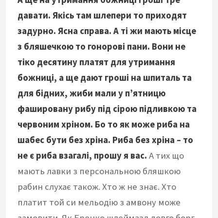
давати. Якісь там шлепери то приходят
задурно. Ясна справа. А ті жи мають місце
з бляшечкою то гонорові пани. Вони не
тіко десятину платят для утримання
божниці, а ще дают гроші на шпиталь та
для бідних, жиби мали у п’ятницю
фашировану рибу під сірою підливкою та
червоним хріном. Бо то як може риба на
шабес бути без хріна. Риба без хріна – то
не є риба взагалі, прошу я вас.
А тих що
мають лавки з персональною бляшкою
рабин слухає також. Хто ж не знає. Хто
платит той си мельодію з амвону може
замовити. Як Бронко шлеймазл довго борг