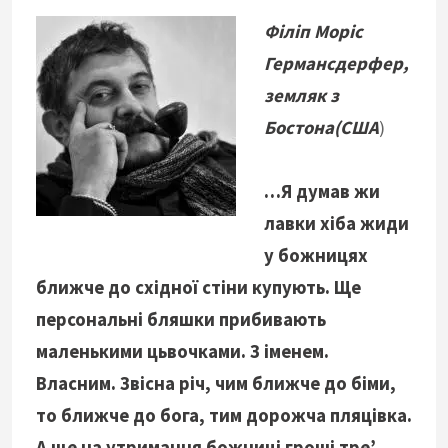
Філіп Моріс
Германсдерфер,
земляк з
Бостона(США
)
…Я думав жи
лавки хіба жиди
у божницях
ближче до східної стіни купують. Ще
персональні бляшки прибивають
маленькими цьвочками. З іменем.
Власним. Звісна річ, чим ближче до біми,
то ближче до бога, тим дорожча пляцівка.
А ще на утримання божниці гроші тре’