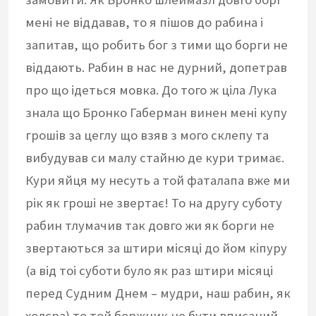
мені не віддавав, то я пішов до рабина і
запитав, що робить бог з тими що борги не
віддають. Рабин в нас не дурний, допетрав
про що ідеться мовка. До того ж ціла Лука
знала що Бронко Габерман винен мені купу
грошів за цеглу що взяв з мого склепу та
вибудував си малу стайню де кури тримає.
Кури яйця му несуть а той фаталапа вже ми
рік як гроші не звертає! То на другу суботу
рабин тлумачив так довго жи як борги не
звертаються за штири місяці до йом кіпуру
(а від тоі суботи було як раз штири місяці
перед Судним Днем – мудри, наш рабин, як
холєра) то той боржник не бути вписаний