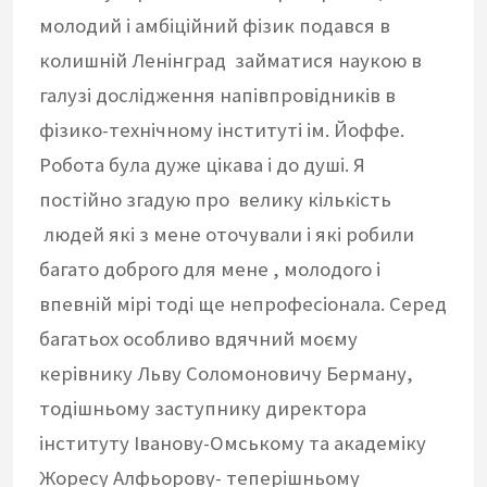
молодий і амбіційний фізик подався в
колишній Ленінград займатися наукою в
галузі дослідження напівпровідників в
фізико-технічному інституті ім. Йоффе.
Робота була дуже цікава і до душі. Я
постійно згадую про велику кількість
людей які з мене оточували і які робили
багато доброго для мене , молодого і
впевній мірі тоді ще непрофесіонала. Серед
багатьох особливо вдячний моєму
керівнику Льву Соломоновичу Берману,
тодішньому заступнику директора
інституту Іванову-Омському та академіку
Жоресу Алфьорову- теперішньому