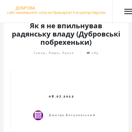
Skip
ДУБРОВА
to
сайт маленького села на Прикарпатті в центрі Европи
content
Як я не впильнував
радянську владу (Дубровські
побрехеньки)
Гумор
,
Люди
,
Проза
265