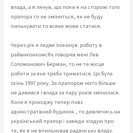
влада, а я лянув, що поки я на сторожі того
прапора то не зміниться, як не буду
пильнувати то всяке може статися.
Через рік я ледве покинув роботу в
райвиконкомі.Як говорив мені Лев
Соломонович Берман, то не те місце
роботи за яке треба триматися. Це була
осінь 1997 року. За прапором ніхто більше
не дивився і влада за пару років змінилася.
Коли я проходжу тепер повз
аднінстратвний будинок , то дивлячись на
український прапор і завжди згадую про
те, як я не впильнував радянську владу.