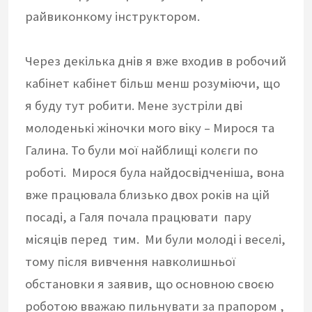
райвиконкому інструктором.
Через декілька днів я вже входив в робочий
кабінет кабінет більш менш розуміючи, що
я буду тут робити. Мене зустріли дві
молоденькі жіночки мого віку – Мирося та
Галина. То були мої найблищі колєги по
роботі. Мирося була найдосвідченіша, вона
вже працювала близько двох років на цій
посаді, а Галя почала працювати пару
місяців перед тим. Ми були молоді і веселі,
тому після вивчення навколишньої
обстановки я заявив, що основною своєю
роботою вважаю пильнувати за прапором ,