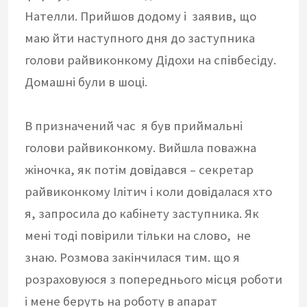
Нателли. Прийшов додому і заявив, що
маю йти наступного дня до заступника
голови райвиконкому Дідохи на співбесіду.
Домашні були в шоці.
В призначений час я був приймальні
голови райвиконкому. Вийшла поважна
жіночка, як потім довідався – секретар
райвиконкому Ілітич і коли довідалася хто
я, запросила до кабінету заступника. Як
мені тоді повірили тільки на слово, не
знаю. Розмова закінчилася тим. що я
розраховуюся з попереднього місця роботи
і мене беруть на роботу в апарат