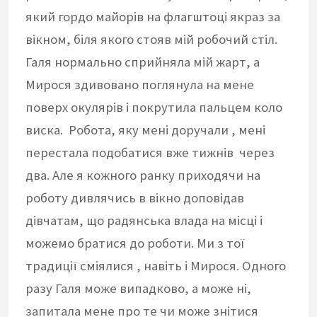
який гордо майорів на флагштоці якраз за
вікном, біля якого стояв мій робочий стіл.
Галя нормально сприйняла мій жарт, а
Мирося здивовано поглянула на мене
поверх окулярів і покрутила пальцем коло
виска. Робота, яку мені доручали , мені
перестала подобатися вже тижнів через
два. Але я кожного ранку приходячи на
роботу дивлячись в вікно доповідав
дівчатам, що радянська влада на місці і
можемо братися до роботи. Ми з тої
традиції сміялися , навіть і Мирося. Одного
разу Галя може випадково, а може ні,
запитала мене про те чи може знітися