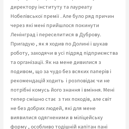
директору інституту та лауреату
Нобелівської премії . Але було ряд причин
через які мені прийшлося покинути
Ленінград і переселитися в Дуброву.
Пригадую , як я ходив по Долині і шукав
роботу, заходячи в усі підряд підприємства
та організації. Як на мене дивилися з
подивом, що за чудо без всяких паперів і
рекомендацій ходить і розповідає чи не
потрібні комусь його знання і вміння. Мені
тепер смішно стає з тих походів, але світ
не без добрих людей, які для мене
виявилися одягненими в міліцейську
форму , особливо тодішній капітан пані