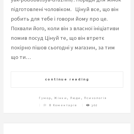
підготовлені чоловіком. Цінуй все, що він
робить для тебе і говори йому про це.
Похвали його, коли він з власної ініціативи
помив посуд Цінуй те, що він втретє
покірно пішов сьогодні у магазин, за тим
що ти…
continue reading
Гумор
,
Жінки
,
Люди
,
Психологія
До
8 Коментарів
302
Тільки
Для
Жінок!!!
Як
Подобатися
Чоловікові.