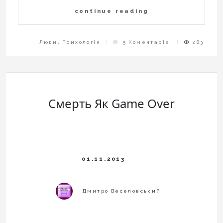
continue reading
До
Люди
,
Психологія
5 Коментарів
283
Порятунок
Потопаючих
–
Справа
Рук
Самих
Потопаючих
Або
Як
Уникнути
Негативних
Наслідків
Смерть Як Game Over
Стресу