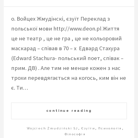
о. Войцех Жмудінскі, єзуїт Переклад з
польської мови http://www.deon.pl Життя
це не театр , це не гра , це не кольоровий
маскарад – співав в 70 – х Едвард Стахура
(Edward Stachura- польський поет, співак –
прим. ДВ) . Але тим не менше кожен з нас
трохи перевдягається на когось, ким він не
є. Ти…
continue reading
Wojciech Żmudziński SJ
,
Єзуїти
,
Психологія
,
Філософія