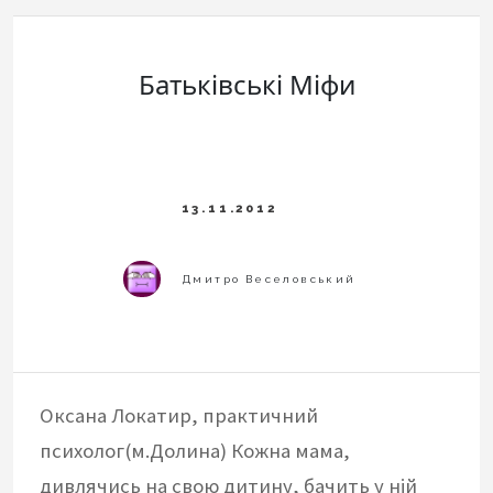
Батьківські Міфи
Оксана Локатир, практичний
психолог(м.Долина) Кожна мама,
дивлячись на свою дитину, бачить у ній