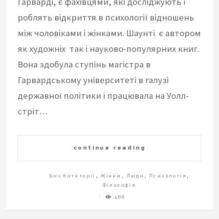
Гарварді, є фахівцями, які досліджують і
роблять відкриття в психології відношень
між чоловіками і жінками. Шаунті є автором
як художніх так і науково-популярних книг.
Вона здобула ступінь магістра в
Гарвардському університеті в галузі
державної політики і працювала на Уолл-
стріт…
continue reading
Без Категорії
,
Жінки
,
Люди
,
Психологія
,
Філософія
466