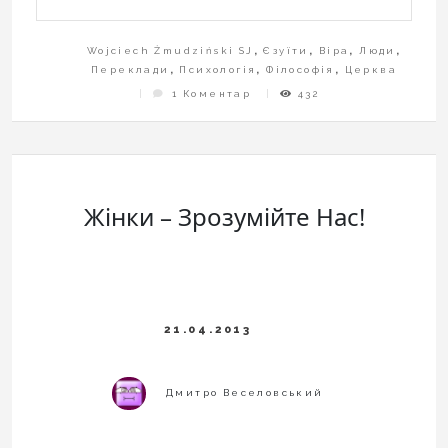
Wojciech Żmudziński SJ
,
Єзуїти
,
Віра
,
Люди
,
Переклади
,
Психологія
,
Філософія
,
Церква
До
1 Коментар
432
Коли
Син
Не
Хоче
Ходити
До
Церкви.
Жінки – Зрозумійте Нас!