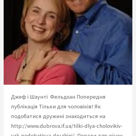
Джеф і Шаунті Фельдхан Попередня
публікація Тільки для чоловіків! Як
подобатися дружині знаходиться на
http://www.dubrova.if.ua/tilki-dlya-cholovikiv-
yak-podobatisya-druzhini/. Поради для жінок