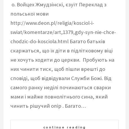
о. Войцех Жмудзінскі, єзуїт Переклад з
польської мови
http://www.deon.pl/religia/kosciol-i-
swiat/komentarze/art,1379,gdy-syn-nie-chce-
chodzic-do-kosciola.html Багато батьків
скаржаться, що їх діти в підлітковому віці
не хочуть ходити до церкви. Пробують на
них чинити тиск, щоб пішли врешті до
сповіді, щоб відвідували Служби Божі. Від
самого ранку неділі починаються сварки
мами і майже повнолітнього сина, який
чинить рішучий опір . Багато…
continue reading