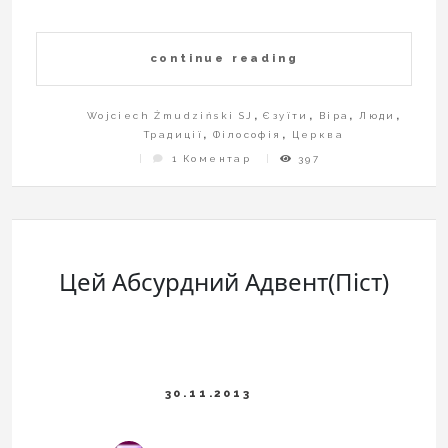
continue reading
Wojciech Żmudziński SJ
,
Єзуїти
,
Віра
,
Люди
,
Традиції
,
Філософія
,
Церква
До
1 Коментар
397
Передсвятковий
Час
Для
Христа
Цей Абсурдний Адвент(Піст)