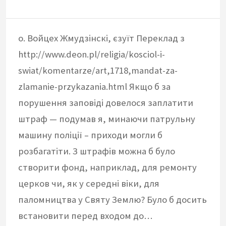
о. Войцех Жмудзінскі, єзуїт Переклад з
http://www.deon.pl/religia/kosciol-i-
swiat/komentarze/art,1718,mandat-za-
zlamanie-przykazania.html Якщо б за
порушення заповіді довелося заплатити
штраф — подумав я, минаючи патрульну
машину поліції – приходи могли б
розбагатіти. З штрафів можна б було
створити фонд, наприклад, для ремонту
церков чи, як у середні віки, для
паломництва у Святу Землю? Було б досить
встановити перед входом до…