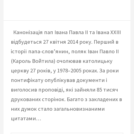
Канонізація пап Івана Павла II та Івана XXIII
відбудеться 27 квітня 2014 року. Перший в
історії папа-слов’янин, поляк Іван Павло II
(Кароль Войтила) очолював католицьку
церкву 27 років, у 1978–2005 роках. За роки
понтифікату опублікував документи і
виголосив проповіді, які зайняли 85 тисяч
друкованих сторінок. Багато з закладених в
них думок стало загальновизнаними
цитатами…