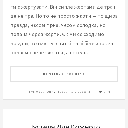
гміє жєртувати. Він сипле жєртами де тра і
де не тра. Но то не просто жєрти — то щира
правда, чєсом гірка, чєсом солодка, но
подана через жєрти. Єк ми сє сходимо
докупи, то навіть вшиткі наші біди а гореч
подаємо через жєрти, а веселі…
continue reading
Гумор
,
Люди
,
Проза
,
Філософія
773
Пустеля Для Кожного