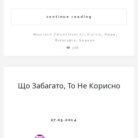
continue reading
Wojciech Żmudziński SJ
,
Єзуїти
,
Люди
,
Філософія
,
Церква
306
Що Забагато, То Не Корисно