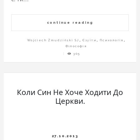
continue reading
Wojciech Żmudziński SJ
,
Єзуїти
,
Психологія
,
Філософія
305
Коли Син Не Хоче Ходити До
Церкви.