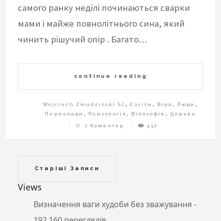
самого ранку неділі починаються сварки
мами і майже повнолітнього сина, який
чинить рішучий опір . Багато…
continue reading
Wojciech Żmudziński SJ
,
Єзуїти
,
Віра
,
Люди
,
Переклади
,
Психологія
,
Філософія
,
Церква
До
1 Коментар
432
Коли
Син
Не
Хоче
Ходити
До
Церкви.
Навігація
Старіші Записи
за
Views
записами
Визначення ваги худоби без зважування
-
192 160 переглядів