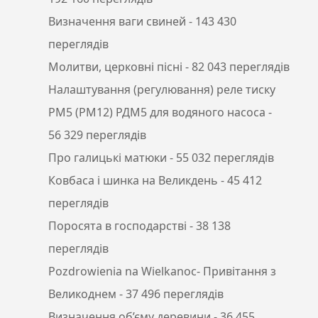
Визначення ваги свиней
- 143 430
переглядів
Молитви, церковні пісні
- 82 043 переглядів
Налаштування (регулювання) реле тиску
РМ5 (РМ12) РДМ5 для водяного насоса
-
56 329 переглядів
Про галицькі матюки
- 55 032 переглядів
Ковбаса і шинка на Великдень
- 45 412
переглядів
Поросята в господарстві
- 38 138
переглядів
Pozdrowienia na Wielkanoc- Привітання з
Великоднем
- 37 496 переглядів
Визначення об’єму деревини
- 36 455