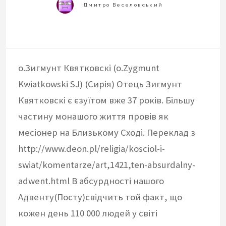
о.Зигмунт Квятковскі (o.Zygmunt
Kwiatkowski SJ) (Сирія) Отець Зигмунт
Квятковскі є єзуїтом вже 37 років. Більшу
частину монашого життя провів як
месіонер на Близькому Сході. Переклад з
http://www.deon.pl/religia/kosciol-i-
swiat/komentarze/art,1421,ten-absurdalny-
adwent.html В абсурдності нашого
Адвенту(Посту)свідчить той факт, що
кожен день 110 000 людей у ​​світі