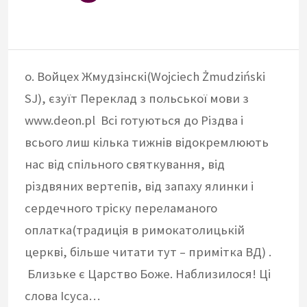
о. Войцех Жмудзінскі(Wojciech Żmudziński
SJ), єзуїт Переклад з польської мови з
www.deon.pl Всі готуються до Різдва і
всього лиш кілька тижнів відокремлюють
нас від спільного святкування, від
різдвяних вертепів, від запаху ялинки і
сердечного тріску переламаного
оплатка(традиція в римокатолицькій
церкві, більше читати тут – примітка ВД) .
Близьке є Царство Боже. Наблизилося! Ці
слова Ісуса…