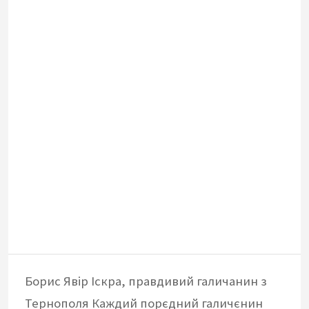
Борис Явір Іскра, правдивий галичанин з
Тернополя Каждий порєдний галичєнин