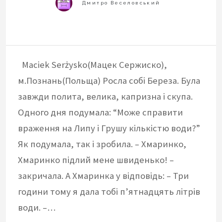
Maciek Serżysko(Мацек Сержиско),
м.Познань(Польща) Росла собі Береза. Була
завжди полита, велика, капризна і скупа.
Одного дня подумала: “Може справити
враження на Липу і Грушу кількістю води?”
Як подумала, так і зробила. – Хмаринко,
Хмаринко підлий мене швиденько! –
закричала. А Хмаринка у відповідь: – Три
години тому я дала тобі п’ятнадцять літрів
води. –…