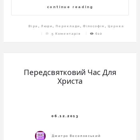
continue reading
Віра
,
Люди
,
Переклади
,
Філософія
,
Церква
До
5 Коментарів
610
Із
Цитат
Івана
Павла
ІІ
Передсвятковий Час Для
Христа