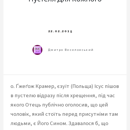
о. Ґжеґож Крамер, єзуїт (Польща) Ісус пішов
в пустелю відразу після хрещення, під час
якого Отець публічно оголосив, що цей
чоловік, який стоїть перед присутніми там
людьми, є Його Сином. Здавалося б, що