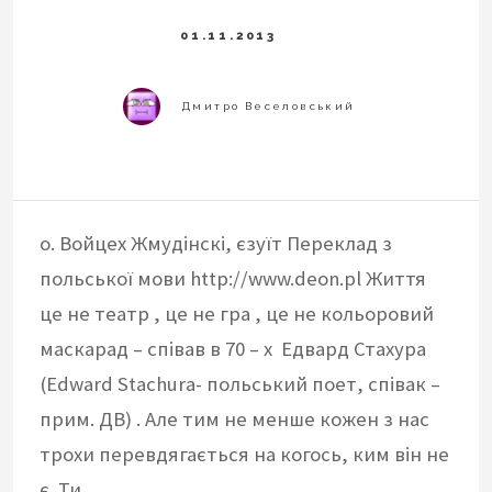
о. Войцех Жмудінскі, єзуїт Переклад з
польської мови http://www.deon.pl Життя
це не театр , це не гра , це не кольоровий
маскарад – співав в 70 – х Едвард Стахура
(Edward Stachura- польський поет, співак –
прим. ДВ) . Але тим не менше кожен з нас
трохи перевдягається на когось, ким він не
є. Ти…