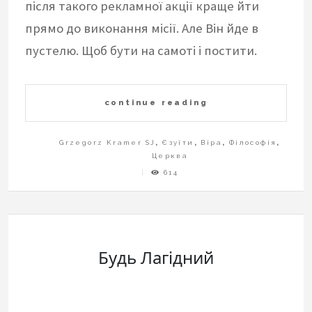
після такого рекламної акції краще йти
прямо до виконання місії. Але Він йде в
пустелю. Щоб бути на самоті і постити.
continue reading
Grzegorz Kramer SJ
,
Єзуїти
,
Віра
,
Філософія
,
Церква
614
Будь Лагідний