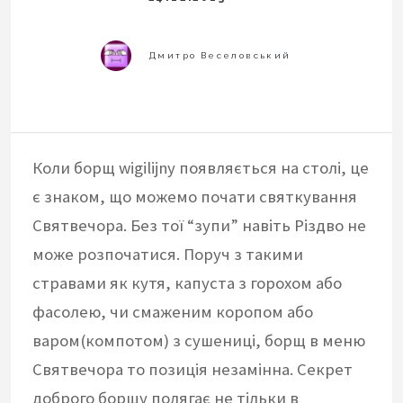
Коли борщ wigilijny появляється на столі, це
є знаком, що можемо почати святкування
Святвечора. Без тої “зупи” навіть Різдво не
може розпочатися. Поруч з такими
стравами як кутя, капуста з горохом або
фасолею, чи смаженим коропом або
варом(компотом) з сушениці, борщ в меню
Святвечора то позиція незамінна. Секрет
доброго борщу полягає не тільки в