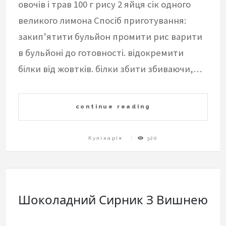
овочів і трав 100 г рису 2 яйця сік одного
великого лимона Спосіб приготування:
закип’ятити бульйон промити рис варити
в бульйоні до готовності. відокремити
білки від жовтків. білки збити збиваючи,…
continue reading
Кулінарія
320
Шоколадний Сирник З Вишнею