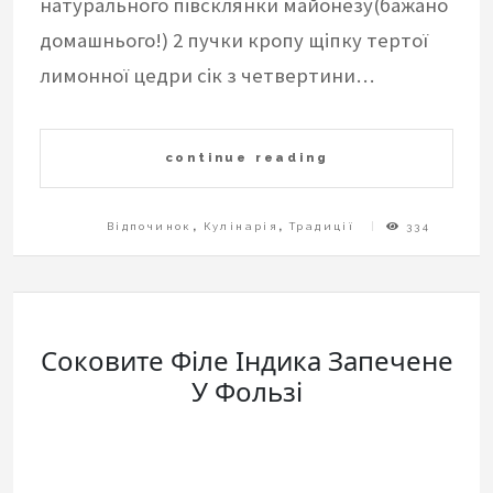
натурального півсклянки майонезу(бажано
домашнього!) 2 пучки кропу щіпку тертої
лимонної цедри сік з четвертини…
continue reading
Відпочинок
,
Кулінарія
,
Традиції
334
Соковите Філе Індика Запечене
У Фользі