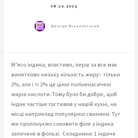
М’ясо індика, властиво, перш за все має
винятково низьку кількість жиру– тільки
2%, але і ті 2% це цінні поліненасичені
жирні кислоти. Тому було би добре, щоб
індик частіше гостював у нашій кухні, на
місці наприклад популярної свинини. Тут
ми пропонуємо соковите філе з індика
запечене в фользі. Складники: 1 індиче