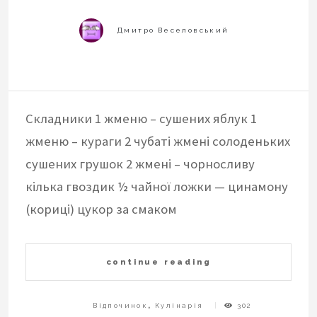
Складники 1 жменю – сушених яблук 1
жменю – кураги 2 чубаті жмені солоденьких
сушених грушок 2 жмені – чорносливу
кілька гвоздик ½ чайної ложки — цинамону
(кориці) цукор за смаком
continue reading
Відпочинок
,
Кулінарія
302