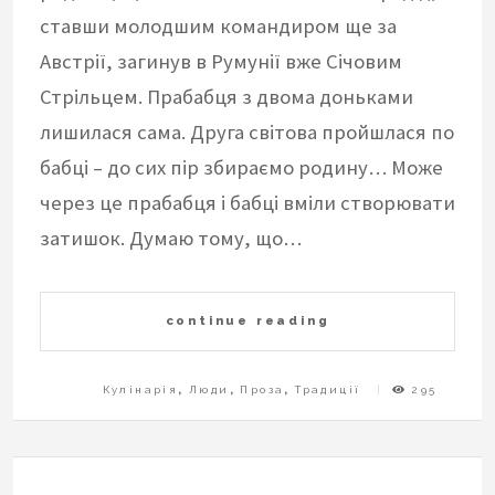
ставши молодшим командиром ще за
Австрії, загинув в Румунії вже Січовим
Стрільцем. Прабабця з двома доньками
лишилася сама. Друга світова пройшлася по
бабці – до сих пір збираємо родину… Може
через це прабабця і бабці вміли створювати
затишок. Думаю тому, що…
continue reading
Кулінарія
,
Люди
,
Проза
,
Традиції
295