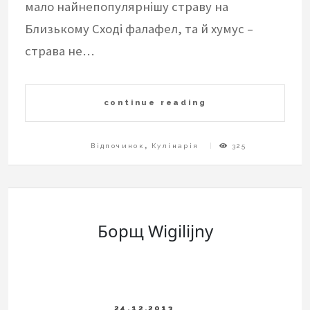
мало найнепопулярнішу страву на
Близькому Сході фалафел, та й хумус –
страва не…
continue reading
Відпочинок
,
Кулінарія
325
Борщ Wigilijny